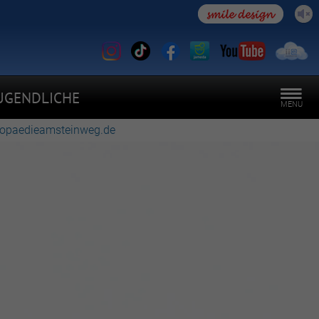
UGENDLICHE
MENU
thopaedieamsteinweg.de