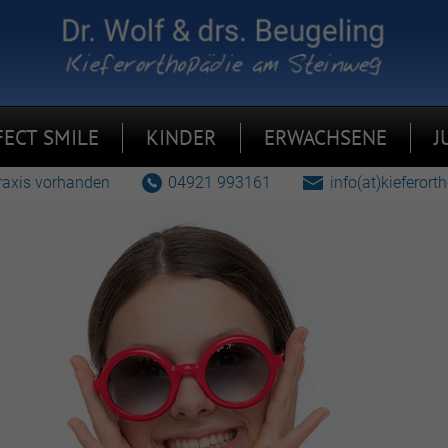
FECT SMILE
KINDER
ERWACHSENE
J
04921 993161
info(at)kieferor
Praxis vorhanden