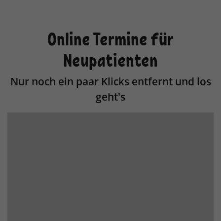
Anbieter
TYPO3
Laufzeit
1 Jahr
Online Termine für
Enthält die gewählten Tracking-Optin-
Zweck
Neupatienten
Einstellungen.
Nur noch ein paar Klicks entfernt und los
geht's