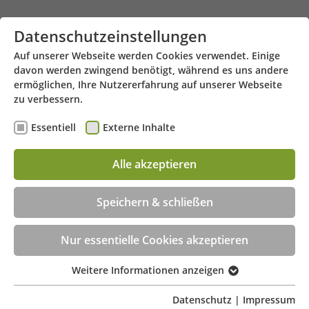
Zum Hauptinhalt springen
Datenschutzeinstellungen
Auf unserer Webseite werden Cookies verwendet. Einige
davon werden zwingend benötigt, während es uns andere
ermöglichen, Ihre Nutzererfahrung auf unserer Webseite
zu verbessern.
Essentiell
Externe Inhalte
Steinweg 15 - 26721 Emden
Menü
Alle akzeptieren
Beratungstermin jetzt online buchen!
Speichern & schließen
Nur essentielle Cookies akzeptieren
Weitere Informationen anzeigen
Essentiell
Essentielle Cookies werden für grundlegende
Datenschutz
|
Impressum